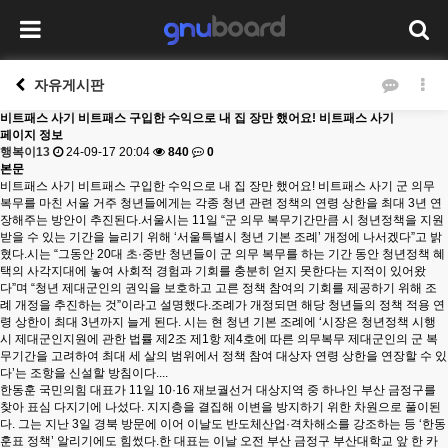
자유게시판
비트패스 사기 비트패스 구입한 수익으로 내 집 장만 했어요! 비트패스 사기
페이지 정보
행복이13
24-09-17 20:04
840
0
본문
비트패스 사기 비트패스 구입한 수익으로 내 집 장만 했어요! 비트패스 사기 군 의무
복무를 마친 서울 거주 청년들에게는 각종 청년 관련 정책의 연령 상한을 최대 3년 연
장해주는 방안이 추진된다.서울시는 11일 “군 의무 복무기간만큼 시 청년정책을 지원
받을 수 있는 기간을 늘리기 위해 ‘서울특별시 청년 기본 조례’ 개정에 나서겠다”고 밝
혔다.시는 “그동안 20대 초·중반 청년들이 군 의무 복무를 하는 기간 동안 청년정책 혜
택의 사각지대에 놓여 사회적 경험과 기회를 충분히 얻지 못한다는 지적이 있어왔
다”며 “청년 제대군인의 권익을 보호하고 고른 정책 참여의 기회를 제공하기 위해 조
례 개정을 추진하는 것”이라고 설명했다.조례가 개정되면 해당 청년들의 정책 적용 연
령 상한이 최대 3년까지 늘게 된다. 시는 현 청년 기본 조례에 ‘시장은 청년정책 시행
시 제대군인지원에 관한 법률 제2조 제1항 제4호에 따른 의무복무 제대군인의 군 복
무기간을 고려하여 최대 세 살의 범위에서 정책 참여 대상자 연령 상한을 연장할 수 있
다’는 조항을 신설할 방침이다....
한동훈 국민의힘 대표가 11일 10·16 재보궐선거 대상지역 중 하나인 부산 금정구를
찾아 표심 다지기에 나섰다. 지지층을 결집해 이변을 방지하기 위한 차원으로 풀이된
다. 그는 지난 3일 경북 방문에 이어 이날도 반도체산업·격차해소를 강조하는 등 ‘한동
훈표 정책’ 알리기에도 힘썼다.한 대표는 이날 오전 부산 금정구 부산대학교 앞 한 카