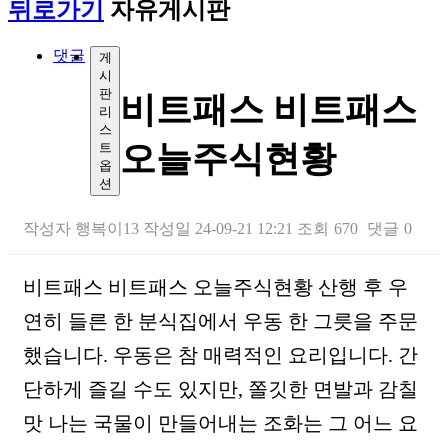
뒤로가기
자유게시판
댓글
게
시
판
비트패스 비트패스
리
스
오늘주식현황
트
옵
션
작성자
행복이13
작성일
24-09-21 12:21
조회
670
댓글
0
본문
비트패스 비트패스 오늘주식현황 산행 후 우
연히 들른 한 분식집에서 우동 한 그릇을 주문
했습니다. 우동은 참 매력적인 요리입니다. 간
단하게 즐길 수도 있지만, 쫄깃한 면발과 감칠
맛 나는 국물이 만들어내는 조화는 그 어느 요