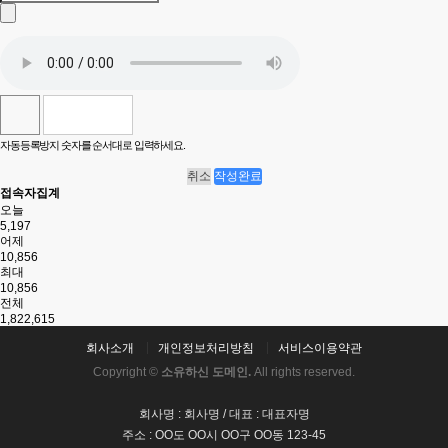
자동등록방지 숫자를 순서대로 입력하세요.
취소
작성완료
접속자집계
오늘
5,197
어제
10,856
최대
10,856
전체
1,822,615
회사소개
개인정보처리방침
서비스이용약관
Copyright ©
소유하신 도메인.
All rights reserved.
회사명 : 회사명 / 대표 : 대표자명
주소 : OO도 OO시 OO구 OO동 123-45