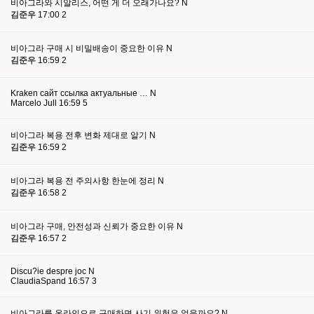
비아그라와 시알리스, 어떤 게 더 오래가나요?
N
김준우
17:00
2
비아그라 구매 시 비밀배송이 중요한 이유
N
김준우
16:59
2
Kraken сайт ссылка актуальные …
N
Marcelo Jull
16:59
5
비아그라 복용 전후 변화 제대로 알기
N
김준우
16:59
2
비아그라 복용 전 주의사항 한눈에 정리
N
김준우
16:58
2
비아그라 구매, 안전성과 신뢰가 중요한 이유
N
김준우
16:57
2
Discu?ie despre joc
N
ClaudiaSpand
16:57
3
비아그라를 온라인으로 구매하면 사기 위험은 없을까요?
N