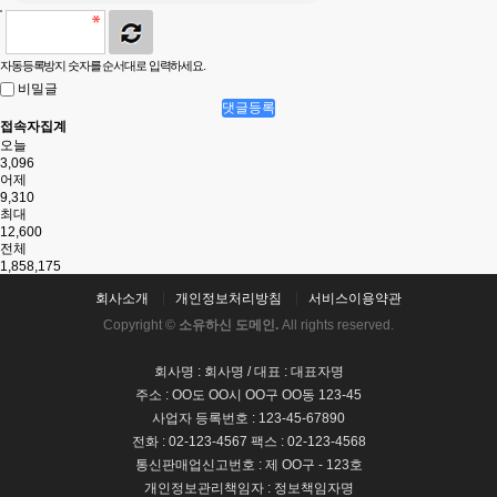
자동등록방지 숫자를 순서대로 입력하세요.
비밀글
댓글등록
접속자집계
오늘
3,096
어제
9,310
최대
12,600
전체
1,858,175
회사소개
개인정보처리방침
서비스이용약관
Copyright ©
소유하신 도메인.
All rights reserved.
회사명 : 회사명 / 대표 : 대표자명
주소 : OO도 OO시 OO구 OO동 123-45
사업자 등록번호 : 123-45-67890
전화 : 02-123-4567 팩스 : 02-123-4568
통신판매업신고번호 : 제 OO구 - 123호
개인정보관리책임자 : 정보책임자명