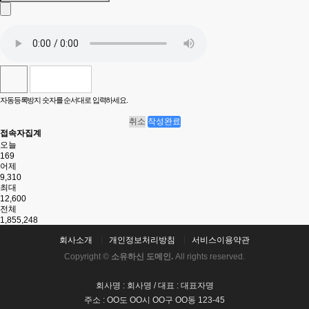
자동등록방지 숫자를 순서대로 입력하세요.
취소
작성완료
접속자집계
오늘
169
어제
9,310
최대
12,600
전체
1,855,248
회사소개
개인정보처리방침
서비스이용약관
Copyright ©
소유하신 도메인.
All rights reserved.
회사명 : 회사명 / 대표 : 대표자명
주소 : OO도 OO시 OO구 OO동 123-45